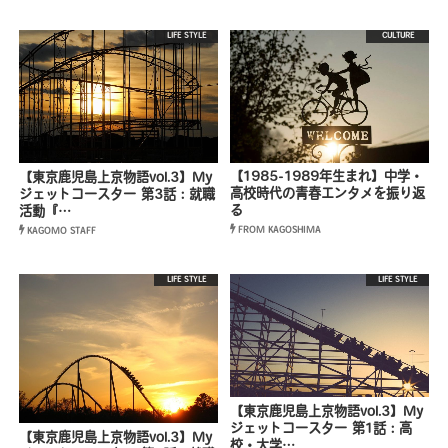
LIFE STYLE
CULTURE
【1985-1989年生まれ】中学・
【東京鹿児島上京物語vol.3】My
高校時代の青春エンタメを振り返
ジェットコースター 第3話：就職
る
活動『…
FROM KAGOSHIMA
KAGOMO STAFF
LIFE STYLE
LIFE STYLE
【東京鹿児島上京物語vol.3】My
ジェットコースター 第1話：高
【東京鹿児島上京物語vol.3】My
校・大学…