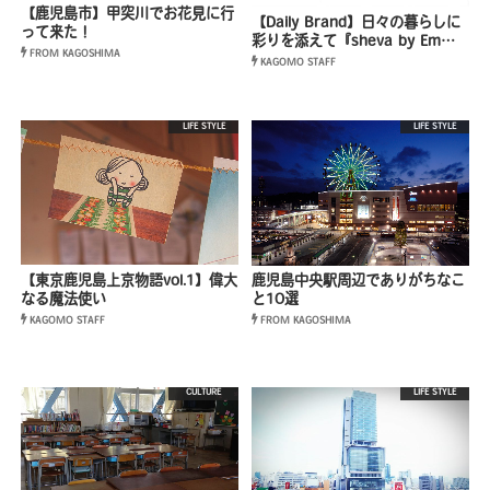
【鹿児島市】甲突川でお花見に行
【Daily Brand】日々の暮らしに
って来た！
彩りを添えて『sheva by Em…
FROM KAGOSHIMA
KAGOMO STAFF
LIFE STYLE
LIFE STYLE
【東京鹿児島上京物語vol.1】偉大
鹿児島中央駅周辺でありがちなこ
なる魔法使い
と10選
KAGOMO STAFF
FROM KAGOSHIMA
CULTURE
LIFE STYLE