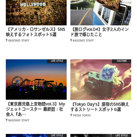
【アメリカ・ロサンゼルス】SNS
【旅ログvol.04】女子2人のイン
映えするフォトスポット5選
ド旅で感じたこと
KAGOMO STAFF
KAGOMO STAFF
LIFE STYLE
CULTURE
【東京鹿児島上京物語vol.3】My
【Tokyo Day’s】原宿のSNS映え
ジェットコースター 最終話：社
するストリートスポット6選
会人『あ…
FROM TOKYO
KAGOMO STAFF
LIFE STYLE
LIFE STYLE