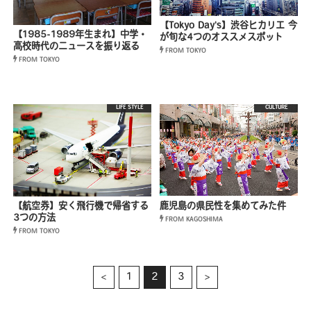
【Tokyo Day's】渋谷ヒカリエ 今
【1985-1989年生まれ】中学・
が旬な4つのオススメスポット
高校時代のニュースを振り返る
FROM TOKYO
FROM TOKYO
LIFE STYLE
CULTURE
鹿児島の県民性を集めてみた件
【航空券】安く飛行機で帰省する
3つの方法
FROM KAGOSHIMA
FROM TOKYO
<
1
2
3
>