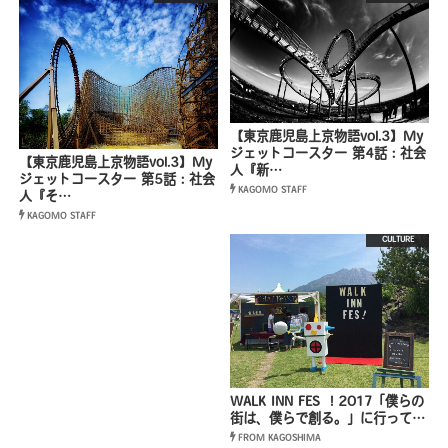
【東京鹿児島上京物語vol.3】My
ジェットコースター 第4話：社会
【東京鹿児島上京物語vol.3】My
人『新…
ジェットコースター 第5話：社会
KAGOMO STAFF
人『そ…
KAGOMO STAFF
CULTURE
WALK INN FES ! 2017「僕らの
街は、僕らで創る。」に行って…
FROM KAGOSHIMA