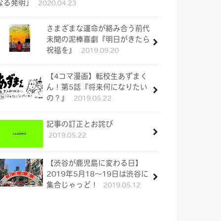
なる発明」
2020.04.23
さまざまな運命が絡み合う前代
未聞の泥棒喜劇『明日がきたら
祝福を』
2019.09.20
【4コマ漫画】転校生あずまく
ん！第5話『将来何になりたい
の？』
2019.05.22
記事の訂正とお詫び
2019.05.22
【渋谷が鹿児島に変わる日】
2019年5月18〜19日は渋谷に
集合じゃっど！
2019.05.12