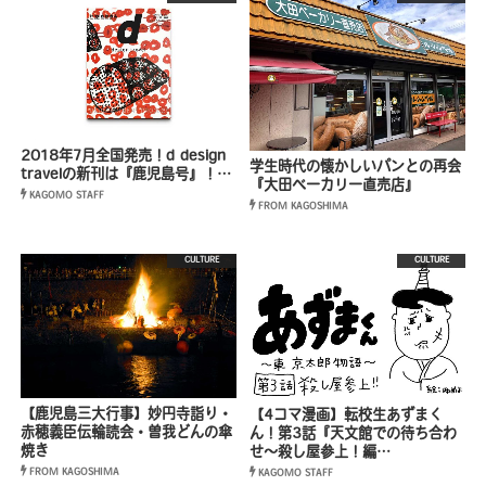
2018年7月全国発売！d design
学生時代の懐かしいパンとの再会
travelの新刊は『鹿児島号』！…
『大田ベーカリー直売店』
KAGOMO STAFF
FROM KAGOSHIMA
CULTURE
CULTURE
【鹿児島三大行事】妙円寺詣り・
【4コマ漫画】転校生あずまく
赤穂義臣伝輪読会・曽我どんの傘
ん！第3話『天文館での待ち合わ
焼き
せ〜殺し屋参上！編…
FROM KAGOSHIMA
KAGOMO STAFF