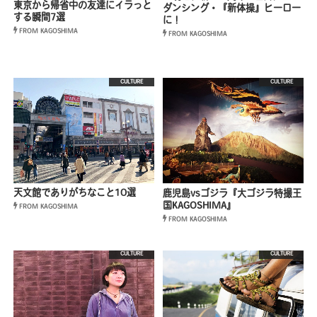
東京から帰省中の友達にイラっと
ダンシング・『新体操』ヒーロー
する瞬間7選
に！
FROM KAGOSHIMA
FROM KAGOSHIMA
CULTURE
CULTURE
天文館でありがちなこと10選
鹿児島vsゴジラ『大ゴジラ特撮王
国KAGOSHIMA』
FROM KAGOSHIMA
FROM KAGOSHIMA
CULTURE
CULTURE