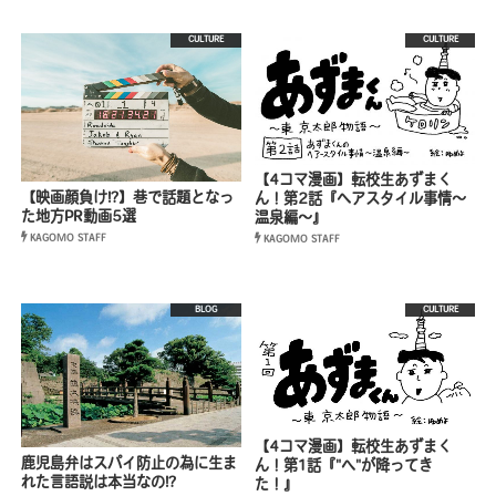
CULTURE
CULTURE
【4コマ漫画】転校生あずまく
【映画顔負け!?】巷で話題となっ
ん！第2話『ヘアスタイル事情〜
た地方PR動画5選
温泉編〜』
KAGOMO STAFF
KAGOMO STAFF
BLOG
CULTURE
【4コマ漫画】転校生あずまく
鹿児島弁はスパイ防止の為に生ま
ん！第1話『"へ"が降ってき
れた言語説は本当なの!?
た！』