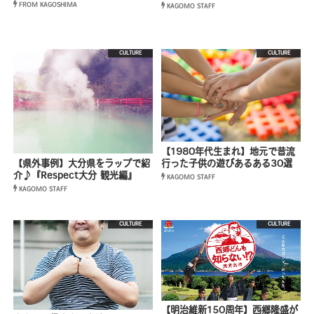
FROM KAGOSHIMA
KAGOMO STAFF
CULTURE
CULTURE
【1980年代生まれ】地元で昔流
【県外事例】大分県をラップで紹
行った子供の遊びあるある30選
介♪『Respect大分 観光編』
KAGOMO STAFF
KAGOMO STAFF
CULTURE
CULTURE
【明治維新150周年】西郷隆盛が