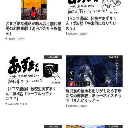
【4コマ漫画】転校生あずまく
ん！第5話『将来何になりたい
さまざまな運命が絡み合う前代未
の？』
聞の泥棒喜劇『明日がきたら祝福
を』
KAGOMO STAFF
FROM TOKYO
CULTURE
CULTURE
【4コマ漫画】転校生あずまく
鹿児島の伝承お化けがもたらす新
ん！第4話『ラーフルってナ
たな恐怖体験！ホラーボイスドラ
ニ？？』
マ『まんがくっど…
KAGOMO STAFF
KAGOMO STAFF
CULTURE
CULTURE