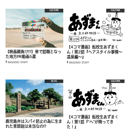
CULTURE
CULTURE
【4コマ漫画】転校生あずまく
【映画顔負け!?】巷で話題となっ
ん！第2話『ヘアスタイル事情〜
た地方PR動画5選
温泉編〜』
KAGOMO STAFF
KAGOMO STAFF
BLOG
CULTURE
【4コマ漫画】転校生あずまく
鹿児島弁はスパイ防止の為に生ま
ん！第1話『"へ"が降ってき
れた言語説は本当なの!?
た！』