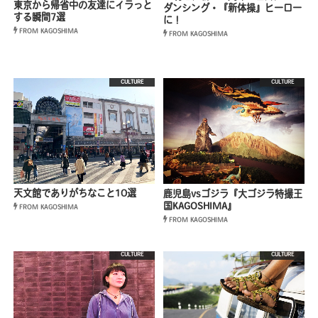
東京から帰省中の友達にイラっと
ダンシング・『新体操』ヒーロー
する瞬間7選
に！
FROM KAGOSHIMA
FROM KAGOSHIMA
CULTURE
CULTURE
天文館でありがちなこと10選
鹿児島vsゴジラ『大ゴジラ特撮王
国KAGOSHIMA』
FROM KAGOSHIMA
FROM KAGOSHIMA
CULTURE
CULTURE