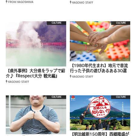
FROM KAGOSHIMA
KAGOMO STAFF
CULTURE
CULTURE
【1980年代生まれ】地元で昔流
【県外事例】大分県をラップで紹
行った子供の遊びあるある30選
介♪『Respect大分 観光編』
KAGOMO STAFF
KAGOMO STAFF
CULTURE
CULTURE
【明治維新150周年】西郷隆盛が