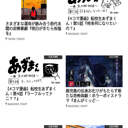
【4コマ漫画】転校生あずまく
ん！第5話『将来何になりたい
さまざまな運命が絡み合う前代未
の？』
聞の泥棒喜劇『明日がきたら祝福
を』
KAGOMO STAFF
FROM TOKYO
CULTURE
CULTURE
【4コマ漫画】転校生あずまく
鹿児島の伝承お化けがもたらす新
ん！第4話『ラーフルってナ
たな恐怖体験！ホラーボイスドラ
ニ？？』
マ『まんがくっど…
KAGOMO STAFF
KAGOMO STAFF
CULTURE
CULTURE