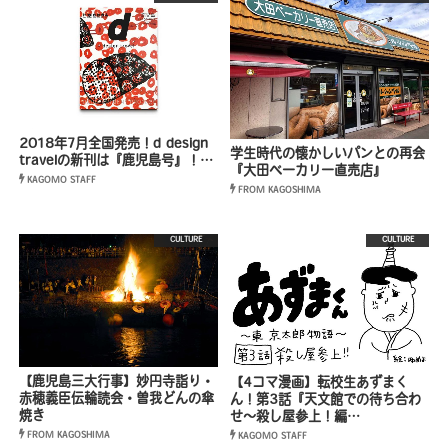
2018年7月全国発売！d design
学生時代の懐かしいパンとの再会
travelの新刊は『鹿児島号』！…
『大田ベーカリー直売店』
KAGOMO STAFF
FROM KAGOSHIMA
CULTURE
CULTURE
【鹿児島三大行事】妙円寺詣り・
【4コマ漫画】転校生あずまく
赤穂義臣伝輪読会・曽我どんの傘
ん！第3話『天文館での待ち合わ
焼き
せ〜殺し屋参上！編…
FROM KAGOSHIMA
KAGOMO STAFF