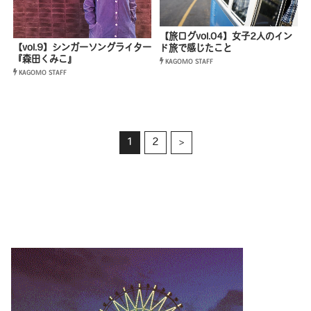
【旅ログvol.04】女子2人のイン
【vol.9】シンガーソングライター
ド旅で感じたこと
『森田くみこ』
KAGOMO STAFF
KAGOMO STAFF
1
2
>