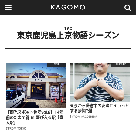
TAG
東京鹿児島上京物語シーズン
TRIP
CULTURE
東京から帰省中の友達にイラっと
する瞬間7選
【観光スポット物語vol.6】14年
FROM KAGOSHIMA
前のたまて箱 in 喜び入る駅『喜
入駅』
FROM TOKYO