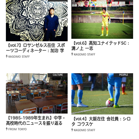
【vol.6】高知ユナイテッドSC：
【vol.7】ロサンゼルス在住 スポ
溝ノ上 一志
ーツコーディネーター：加治 学
KAGOMO STAFF
KAGOMO STAFF
CULTURE
PEOPLE
【1985-1989年生まれ】中学・
【vol.4】大阪在住 会社員：シロ
高校時代のニュースを振り返る
タ コウスケ
FROM TOKYO
KAGOMO STAFF