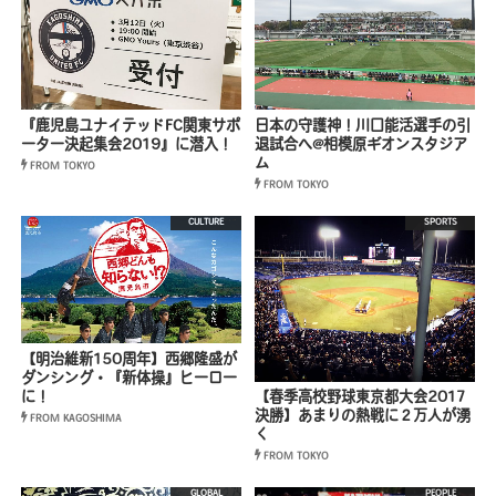
『鹿児島ユナイテッドFC関東サポ
日本の守護神！川口能活選手の引
ーター決起集会2019』に潜入！
退試合へ@相模原ギオンスタジア
ム
FROM TOKYO
FROM TOKYO
CULTURE
SPORTS
【明治維新150周年】西郷隆盛が
ダンシング・『新体操』ヒーロー
に！
【春季高校野球東京都大会2017
決勝】あまりの熱戦に２万人が湧
FROM KAGOSHIMA
く
FROM TOKYO
GLOBAL
PEOPLE