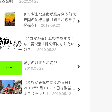
なる発明」
2020.04.23
さまざまな運命が絡み合う前代
未聞の泥棒喜劇『明日がきたら
祝福を』
2019.09.20
【4コマ漫画】転校生あずまく
ん！第5話『将来何になりたい
の？』
2019.05.22
記事の訂正とお詫び
2019.05.22
【渋谷が鹿児島に変わる日】
2019年5月18〜19日は渋谷に
集合じゃっど！
2019.05.12