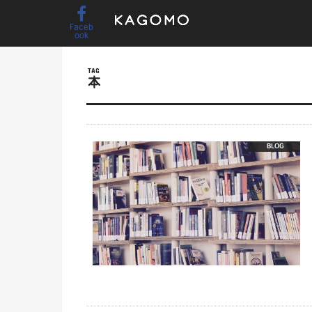
Faceb
ook
TAG
本
BLOG