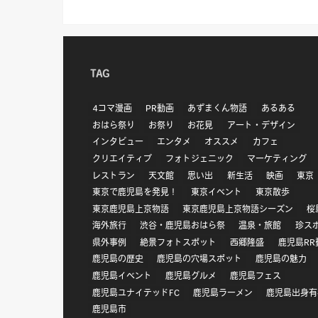
TAG
4コマ漫画
PR動画
あずまくん物語
あるある
おはら祭り
お祭り
お花見
アート・デザイン
インタビュー
エンタメ
オススメ
カフェ
クリエイティブ
フォトジェニック
マーケティング
レストラン
天文館
思い出
新生活
映画
東京
東京で鹿児島を発見！
東京イベント
東京散歩
東京鹿児島上京物語
東京鹿児島上京物語シーズン
桜
海外旅行
渋谷・鹿児島おはら祭
温泉・旅館
珍ス
県外事例
絶景フォトスポット
西郷隆盛
鹿児島RR
鹿児島の歴史
鹿児島の穴場スポット
鹿児島の魅力
鹿児島イベント
鹿児島グルメ
鹿児島フェス
鹿児島ユナイテッドFC
鹿児島ラーメン
鹿児島出身有
鹿児島市