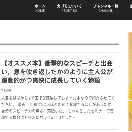
ホーム
カゴモについて
チャンネル一覧
HOME
ABOUT US
CHANNEL
【オススメ本】衝撃的なスピーチと出会
い、息を吹き返したかのように主人公が
躍動的かつ爽快に成長していく物語
NORI
人目をはばからず6回ほど感涙してしまった本なので紹介させてく
ださい。 最近、仕事で50人ほどの前で登壇することがあったが、
自分のスピーチ力の無さに落胆した。 ちゃんとしたセミナーで登
壇する機会は社会人になって2回目だった…