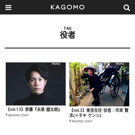
TAG
役者
PEOPLE
PEOPLE
【vol.13】俳優『永里 健太朗』
【vol.3】東京在住 役者：市來 賢
志(イチキ ケンシ)
KAGOMO STAFF
KAGOMO STAFF