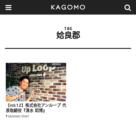
TAG
姶良郡
PEOPLE
【vol.12】株式会社アンループ 代
表取締役『清水 昭博』
KAGOMO STAFF