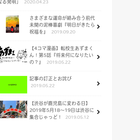
なる発明」
2020.04.23
さまざまな運命が絡み合う前代
未聞の泥棒喜劇『明日がきたら
祝福を』
2019.09.20
【4コマ漫画】転校生あずまく
ん！第5話『将来何になりたい
の？』
2019.05.22
記事の訂正とお詫び
2019.05.22
【渋谷が鹿児島に変わる日】
2019年5月18〜19日は渋谷に
集合じゃっど！
2019.05.12