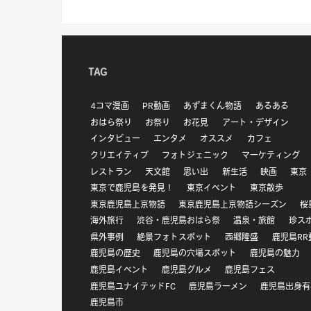
TAG
4コマ漫画
PR動画
あずまくん物語
あるある
おはら祭り
お祭り
お花見
アート・デザイン
インタビュー
エンタメ
オススメ
カフェ
クリエイティブ
フォトジェニック
マーケティング
レストラン
天文館
思い出
新生活
映画
東京
東京で鹿児島を発見！
東京イベント
東京散歩
東京鹿児島上京物語
東京鹿児島上京物語シーズン
桜
海外旅行
渋谷・鹿児島おはら祭
温泉・旅館
珍ス
県外事例
絶景フォトスポット
西郷隆盛
鹿児島RR
鹿児島の歴史
鹿児島の穴場スポット
鹿児島の魅力
鹿児島イベント
鹿児島グルメ
鹿児島フェス
鹿児島ユナイテッドFC
鹿児島ラーメン
鹿児島出身有
鹿児島市